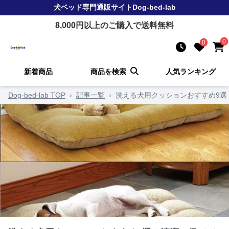
犬ベッド
専門通販サイト
Dog-bed-lab
8,000
円以上のご購入で送料無料
0
0
新着商品
商品を検索
人気ランキング
Dog-bed-lab TOP
›
記事一覧
›
洗える犬用クッションおすすめ9選