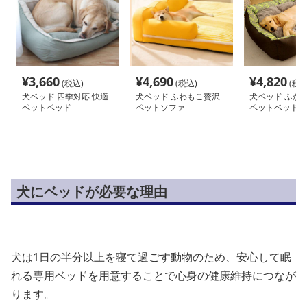
¥
3,660
¥
4,690
¥
4,820
(税込)
(税込)
(税込
犬ベッド 四季対応 快適
犬ベッド ふわもこ贅沢
犬ベッド ふか
ペットベッド
ペットソファ
ペットベッド
犬にベッドが必要な理由
犬は1日の半分以上を寝て過ごす動物のため、安心して眠
れる専用ベッドを用意することで心身の健康維持につなが
ります。