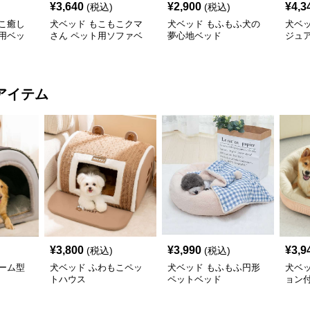
¥
3,640
¥
2,900
¥
4,3
(税込)
(税込)
こ癒し
犬ベッド もこもこクマ
犬ベッド もふもふ犬の
犬ベ
用ベッ
さん ペット用ソファベ
夢心地ベッド
ジュ
ッド
アイテム
¥
3,800
¥
3,990
¥
3,9
(税込)
(税込)
ーム型
犬ベッド ふわもこペッ
犬ベッド もふもふ円形
犬ベ
トハウス
ペットベッド
ョン
ベッ