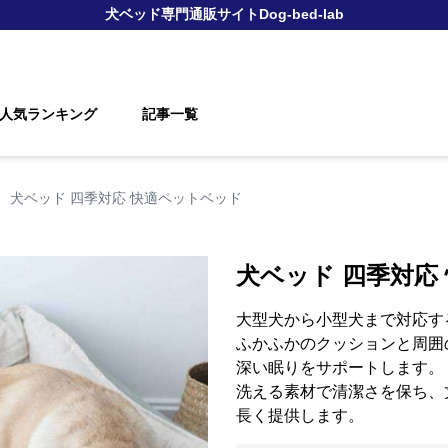
犬ベッド
専門通販サイト
Dog-bed-lab
人気ランキング
記事一覧
›
犬ベッド 四季対応 快適ペットベッド
犬ベッド 四季対応
大型犬から小型犬まで対応す
ふかふかのクッションと周囲
深い眠りをサポートします。
洗える素材で清潔さを保ち、
長く提供します。