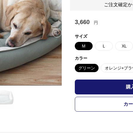
ご注文確定か
3,660
円
Next slide
サイズ
M
L
XL
カラー
グリーン
オレンジ+ブラ
購
カー