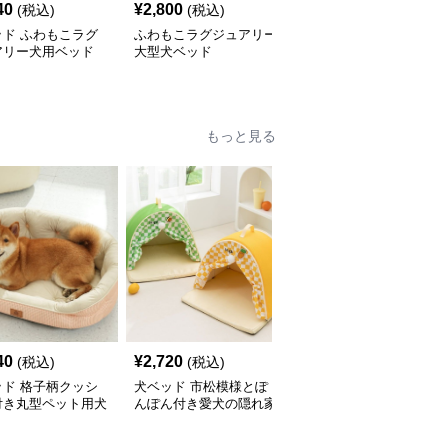
40
¥
2,800
¥
3,990
(税込)
(税込)
(税込)
ッド ふわもこラグ
ふわもこラグジュアリー
犬ベッド ふわもこペッ
アリー犬用ベッド
大型犬ベッド
トベッド
もっと見る
40
¥
2,720
¥
3,020
(税込)
(税込)
(税込)
ッド 格子柄クッシ
犬ベッド 市松模様とぽ
犬ベッド ふわふわ包み
付き丸型ペット用犬
んぽん付き愛犬の隠れ家
込む二通り使える屋根付
ド
ドームハウス
き犬用ハウス ドーム型