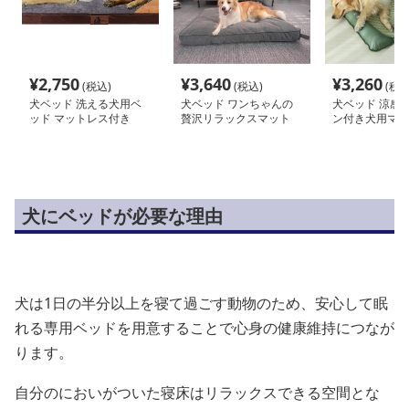
¥
2,750
¥
3,640
¥
3,260
(税込)
(税込)
(税込
犬ベッド 洗える犬用ベ
犬ベッド ワンちゃんの
犬ベッド 涼感
ッド マットレス付き
贅沢リラックスマット
ン付き犬用マッ
犬にベッドが必要な理由
犬は1日の半分以上を寝て過ごす動物のため、安心して眠
れる専用ベッドを用意することで心身の健康維持につなが
ります。
自分のにおいがついた寝床はリラックスできる空間とな