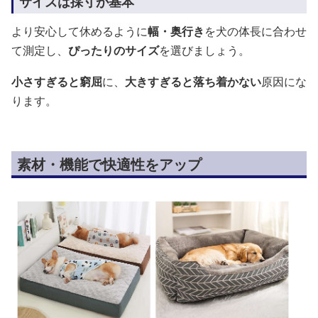
サイズは採寸が基本
より安心して休めるように
幅・奥行き
を犬の体長に合わせ
て測定し、
ぴったりのサイズ
を選びましょう。
小さすぎると窮屈
に、
大きすぎると落ち着かない
原因にな
ります。
素材・機能で快適性をアップ