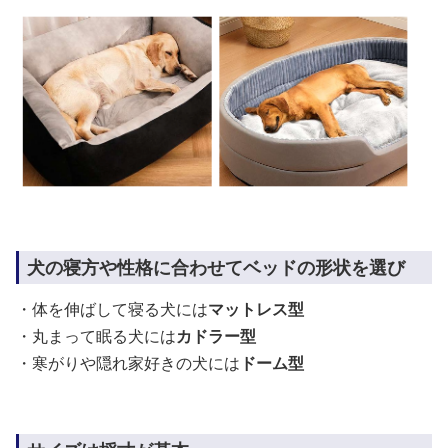
犬の寝方や性格に合わせてベッドの形状を選び
・体を伸ばして寝る犬には
マットレス型
・丸まって眠る犬には
カドラー型
・寒がりや隠れ家好きの犬には
ドーム型