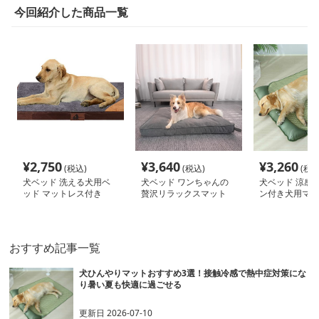
今回紹介した商品一覧
¥
2,750
¥
3,640
¥
3,260
(税込)
(税込)
(税込
犬ベッド 洗える犬用ベ
犬ベッド ワンちゃんの
犬ベッド 涼感
ッド マットレス付き
贅沢リラックスマット
ン付き犬用マッ
おすすめ記事一覧
犬ひんやりマットおすすめ3選！接触冷感で熱中症対策にな
り暑い夏も快適に過ごせる
更新日
2026-07-10