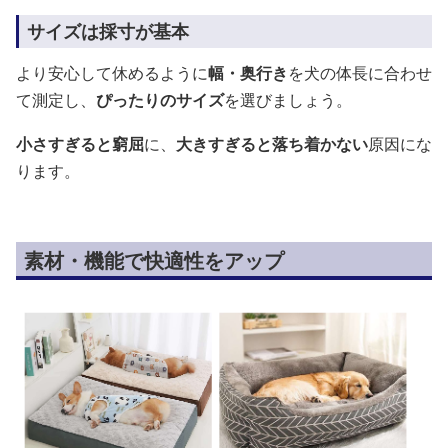
サイズは採寸が基本
より安心して休めるように
幅・奥行き
を犬の体長に合わせ
て測定し、
ぴったりのサイズ
を選びましょう。
小さすぎると窮屈
に、
大きすぎると落ち着かない
原因にな
ります。
素材・機能で快適性をアップ