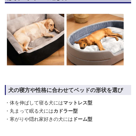
犬の寝方や性格に合わせてベッドの形状を選び
・体を伸ばして寝る犬には
マットレス型
・丸まって眠る犬には
カドラー型
・寒がりや隠れ家好きの犬には
ドーム型