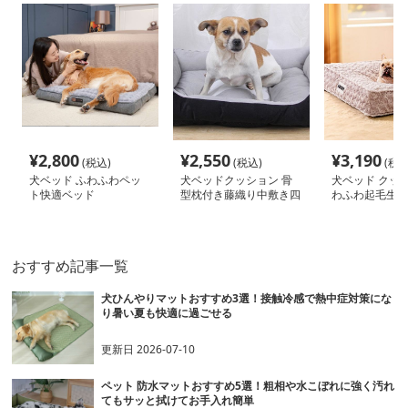
¥
2,800
¥
2,550
¥
3,190
(税込)
(税込)
(税込
犬ベッド ふわふわペッ
犬ベッドクッション 骨
犬ベッド クッ
ト快適ベッド
型枕付き藤織り中敷き四
わふわ起毛生地
角型犬ベッド
用マットクッシ
おすすめ記事一覧
犬ひんやりマットおすすめ3選！接触冷感で熱中症対策にな
り暑い夏も快適に過ごせる
更新日
2026-07-10
ペット 防水マットおすすめ5選！粗相や水こぼれに強く汚れ
てもサッと拭けてお手入れ簡単