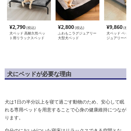
¥
2,790
¥
2,800
¥
9,860
(税込)
(税込)
(税込
犬ベッド 高耐久性ペッ
ふわもこラグジュアリー
犬ベッド ペッ
ト用リラックスベッド
大型犬ベッド
ジュアリーベッ
犬にベッドが必要な理由
犬は1日の半分以上を寝て過ごす動物のため、安心して眠
れる専用ベッドを用意することで心身の健康維持につなが
ります。
自分のにおいがついた寝床はリラックスできる空間とな