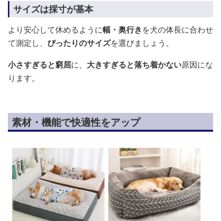
サイズは採寸が基本
より安心して休めるように
幅・奥行き
を犬の体長に合わせ
て測定し、
ぴったりのサイズ
を選びましょう。
小さすぎると窮屈
に、
大きすぎると落ち着かない
原因にな
ります。
素材・機能で快適性をアップ