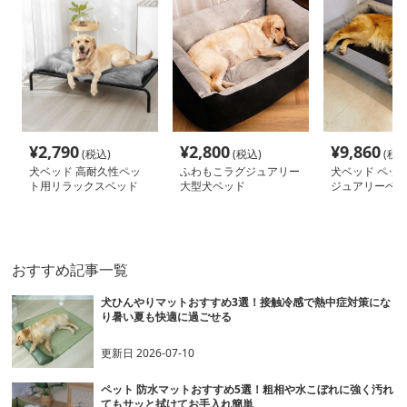
¥
2,790
¥
2,800
¥
9,860
(税込)
(税込)
(税込
犬ベッド 高耐久性ペッ
ふわもこラグジュアリー
犬ベッド ペッ
ト用リラックスベッド
大型犬ベッド
ジュアリーベッ
おすすめ記事一覧
犬ひんやりマットおすすめ3選！接触冷感で熱中症対策にな
り暑い夏も快適に過ごせる
更新日
2026-07-10
ペット 防水マットおすすめ5選！粗相や水こぼれに強く汚れ
てもサッと拭けてお手入れ簡単