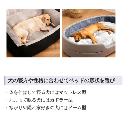
犬の寝方や性格に合わせてベッドの形状を選び
・体を伸ばして寝る犬には
マットレス型
・丸まって眠る犬には
カドラー型
・寒がりや隠れ家好きの犬には
ドーム型