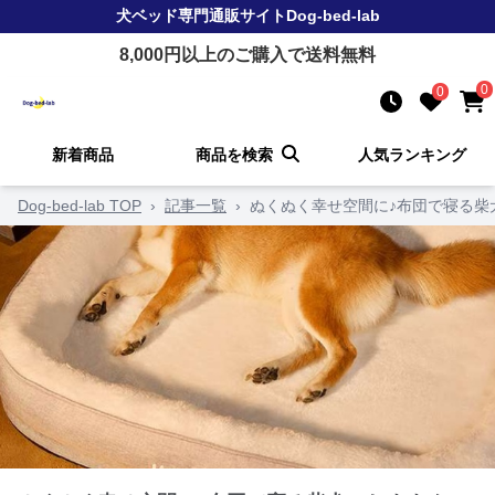
犬ベッド
専門通販サイト
Dog-bed-lab
8,000
円以上のご購入で送料無料
0
0
新着商品
商品を検索
人気ランキング
Dog-bed-lab TOP
›
記事一覧
›
ぬくぬく幸せ空間に♪布団で寝る柴