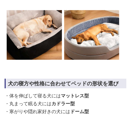
犬の寝方や性格に合わせてベッドの形状を選び
・体を伸ばして寝る犬には
マットレス型
・丸まって眠る犬には
カドラー型
・寒がりや隠れ家好きの犬には
ドーム型