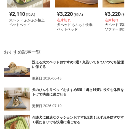
¥
2,110
¥
3,220
¥
3,220
(税込)
(税込)
(税込
犬ベッド ふかふか極上
在庫切れ
在庫切れ
ペットベッド
犬ベッド もふもふ快眠
犬ベッド 高級
ペットベッド
ソファー 防水
可能
おすすめ記事一覧
洗える犬のベッドおすすめ5選！丸洗いできていつでも清潔
に保てる
更新日
2026-06-18
犬のひんやりベッドおすすめ5選！暑さ対策に役立ち体温を
下げて快適に過ごせる
更新日
2026-07-10
介護犬に最適なクッションおすすめ5選！床ずれを防ぎやす
く寝たきりでも快適に過ごせる