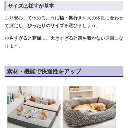
サイズは採寸が基本
より安心して休めるように
幅・奥行き
を犬の体長に合わせ
て測定し、
ぴったりのサイズ
を選びましょう。
小さすぎると窮屈
に、
大きすぎると落ち着かない
原因にな
ります。
素材・機能で快適性をアップ