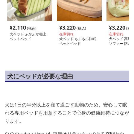
¥
2,110
¥
3,220
¥
3,220
(税込)
(税込)
(税込
犬ベッド ふかふか極上
在庫切れ
在庫切れ
ペットベッド
犬ベッド もふもふ快眠
犬ベッド 高級
ペットベッド
ソファー 防水
可能
犬にベッドが必要な理由
犬は1日の半分以上を寝て過ごす動物のため、安心して眠
れる専用ベッドを用意することで心身の健康維持につなが
ります。