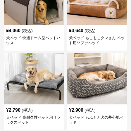
¥
4,060
¥
3,640
(税込)
(税込)
犬ベッド 快適ドーム型ペットハ
犬ベッド もこもこクマさん ペッ
ウス
ト用ソファベッド
¥
2,790
¥
2,900
(税込)
(税込)
犬ベッド 高耐久性ペット用リラ
犬ベッド もふもふ犬の夢心地ベ
ックスベッド
ッド