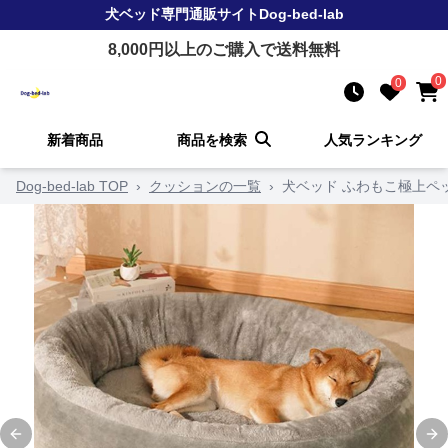
犬ベッド
専門通販サイト
Dog-bed-lab
8,000
円以上のご購入で送料無料
0
0
新着商品
商品を検索
人気ランキング
Dog-bed-lab TOP
›
クッションの一覧
›
犬ベッド ふわもこ極上ペ
Previous slide
Ne