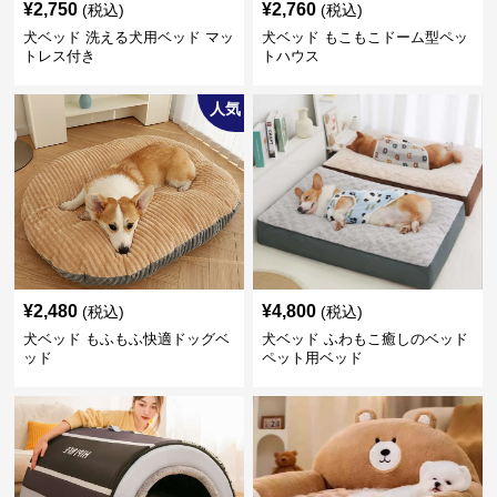
¥
2,750
¥
2,760
(税込)
(税込)
犬ベッド 洗える犬用ベッド マッ
犬ベッド もこもこドーム型ペッ
トレス付き
トハウス
人気
¥
2,480
¥
4,800
(税込)
(税込)
犬ベッド もふもふ快適ドッグベ
犬ベッド ふわもこ癒しのベッド
ッド
ペット用ベッド