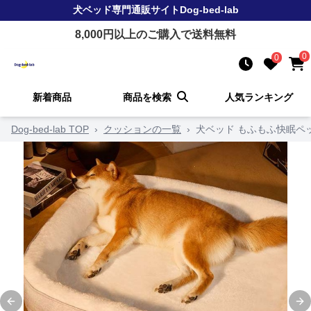
犬ベッド
専門通販サイト
Dog-bed-lab
8,000
円以上のご購入で送料無料
0
0
新着商品
商品を検索
人気ランキング
Dog-bed-lab TOP
›
クッションの一覧
›
犬ベッド もふもふ快眠ペ
Previous slide
Ne