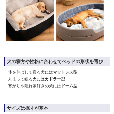
犬の寝方や性格に合わせてベッドの形状を選び
・体を伸ばして寝る犬には
マットレス型
・丸まって眠る犬には
カドラー型
・寒がりや隠れ家好きの犬には
ドーム型
サイズは採寸が基本