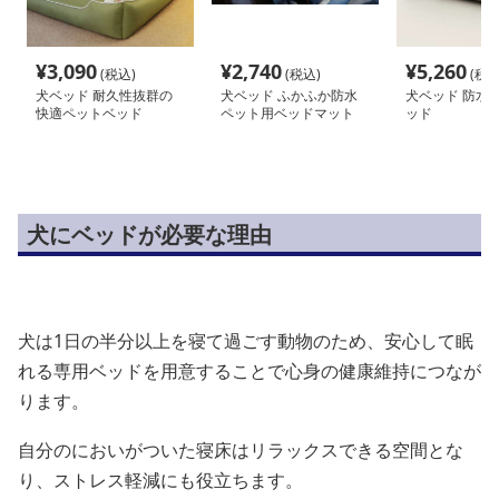
¥
3,090
¥
2,740
¥
5,260
(税込)
(税込)
(税込
犬ベッド 耐久性抜群の
犬ベッド ふかふか防水
犬ベッド 防水
快適ペットベッド
ペット用ベッドマット
ッド
犬にベッドが必要な理由
犬は1日の半分以上を寝て過ごす動物のため、安心して眠
れる専用ベッドを用意することで心身の健康維持につなが
ります。
自分のにおいがついた寝床はリラックスできる空間とな
り、ストレス軽減にも役立ちます。