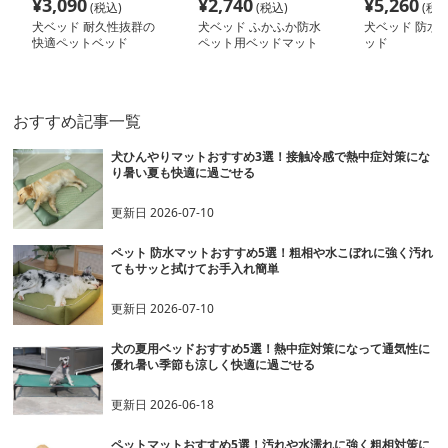
¥
3,090
¥
2,740
¥
5,260
(税込)
(税込)
(税込
犬ベッド 耐久性抜群の
犬ベッド ふかふか防水
犬ベッド 防水
快適ペットベッド
ペット用ベッドマット
ッド
おすすめ記事一覧
犬ひんやりマットおすすめ3選！接触冷感で熱中症対策にな
り暑い夏も快適に過ごせる
更新日
2026-07-10
ペット 防水マットおすすめ5選！粗相や水こぼれに強く汚れ
てもサッと拭けてお手入れ簡単
更新日
2026-07-10
犬の夏用ベッドおすすめ5選！熱中症対策になって通気性に
優れ暑い季節も涼しく快適に過ごせる
更新日
2026-06-18
ペットマットおすすめ5選！汚れや水濡れに強く粗相対策に