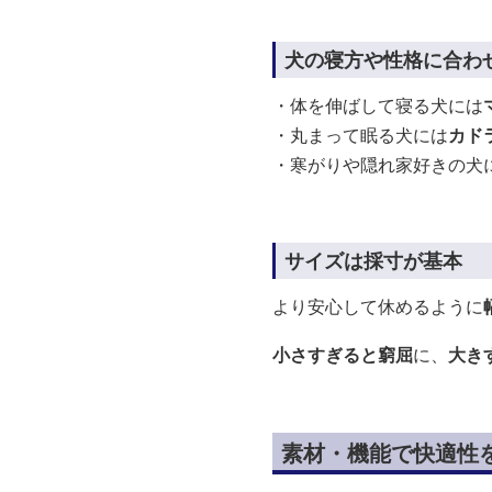
犬の寝方や性格に合わ
・体を伸ばして寝る犬には
・丸まって眠る犬には
カド
・寒がりや隠れ家好きの犬
サイズは採寸が基本
より安心して休めるように
小さすぎると窮屈
に、
大き
素材・機能で快適性