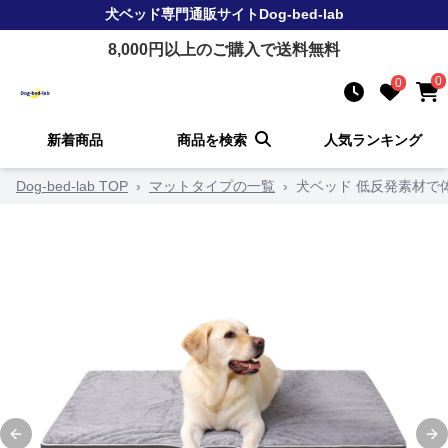
犬ベッド
専門通販サイト
Dog-bed-lab
8,000
円以上のご購入で送料無料
0
0
新着商品
商品を検索
人気ランキング
Dog-bed-lab TOP
›
マットタイプの一覧
›
犬ベッド 低反発素材で
Previous slide
Ne