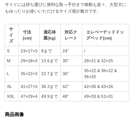
サイドには持ち運びに便利な取っ手付きで移動も楽々、大型犬に
もゆったりお使いいただけるサイズ感が魅力です。
サ
寸法
適応体
対応ク
エレベーテッドドッ
イ
(cm)
重(kg)
レート
グベッド(cm)
ズ
S
23×17×3
9まで
24"
/
M
29×18×3
13.6まで
30"
28×21 & 32×25
35×22 & 36×22 &
L
35×22×3
22.7まで
36"
36×25
XL
41×27×3
36.3まで
42"
42×30 & 43×26
XXL
47×29×4
49.9まで
48"
49×33 & 51×31
商品画像