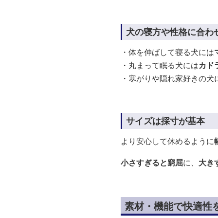
犬の寝方や性格に合わ
・体を伸ばして寝る犬には
・丸まって眠る犬には
カド
・寒がりや隠れ家好きの犬
サイズは採寸が基本
より安心して休めるように
小さすぎると窮屈
に、
大き
素材・機能で快適性