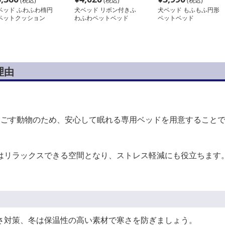
(税込)
(税込)
(税込)
ベッド ふわふわ楕円
犬ベッド リボン付きふ
犬ベッド もふもふ円形
ペットクッション
わふわペットベッド
ペットベッド
理由
過ごす動物のため、安心して眠れる専用ベッドを用意すること
はリラックスできる空間となり、ストレス軽減にも役立ちます
さ対策、冬は保温性の高い素材で寒さを防ぎましょう。