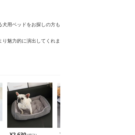
る犬用ベッドをお探しの方も
より魅力的に演出してくれま
¥
2,630
¥
6,180
¥
2,900