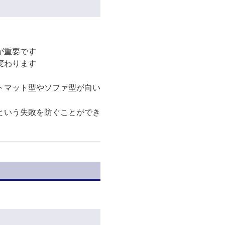
が重要です
変わります
トマット型やソファ型が向い
という失敗を防ぐことができ