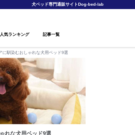
犬ベッド
専門通販サイト
Dog-bed-lab
人気ランキング
記事一覧
アに馴染むおしゃれな犬用ベッド9選
ゃれな犬用ベッド9選