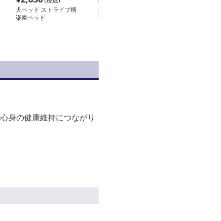
(税込)
(税込)
(税込
犬ベッド ストライプ柄
犬ベッド ゆったりラグ
犬ベッド ふか
楽園ベッド
ジュアリー犬用ベッド
ト専用ラウンジ
で心身の健康維持につながり
。