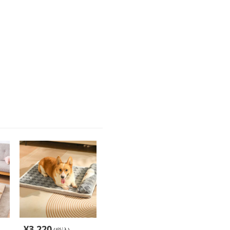
¥
3,220