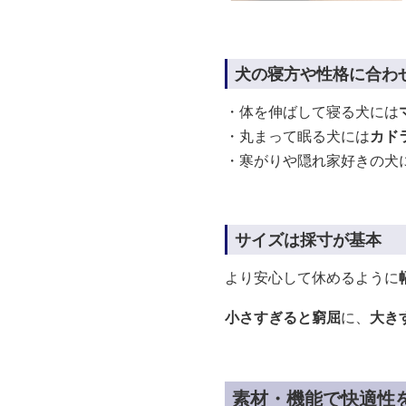
犬の寝方や性格に合わ
・体を伸ばして寝る犬には
・丸まって眠る犬には
カド
・寒がりや隠れ家好きの犬
サイズは採寸が基本
より安心して休めるように
小さすぎると窮屈
に、
大き
素材・機能で快適性