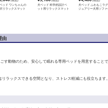
(税込)
(税込)
(税込)
ベッド ワンちゃんの
犬ベッド 科学的設計ペ
犬ベッド ふわもこラグ
沢リラックスマット
ット用リラックスマット
ジュアリー犬用ソファ
ッド
理由
過ごす動物のため、安心して眠れる専用ベッドを用意すること
はリラックスできる空間となり、ストレス軽減にも役立ちます