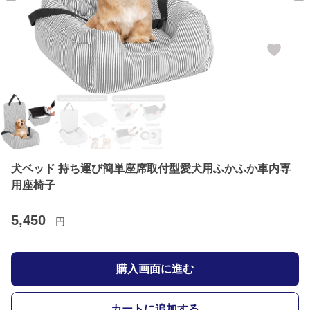
犬ベッド 持ち運び簡単座席取付型愛犬用ふかふか車内専
用座椅子
5,450
円
購入画面に進む
カートに追加する