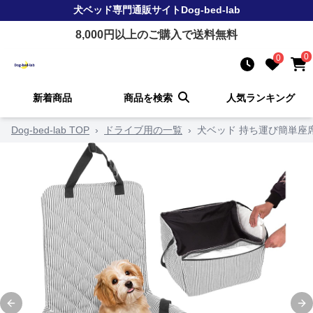
犬ベッド
専門通販サイト
Dog-bed-lab
8,000
円以上のご購入で送料無料
0
0
新着商品
商品を検索
人気ランキング
Dog-bed-lab TOP
›
ドライブ用の一覧
›
犬ベッド 持ち運び簡単座
Previous slide
Ne