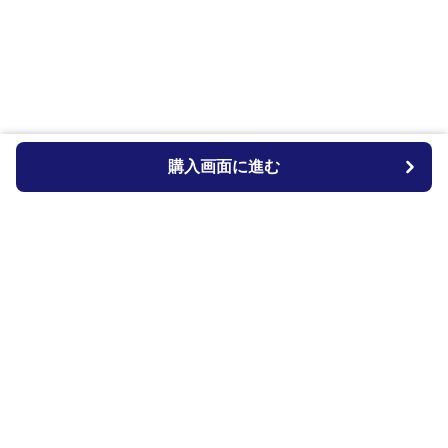
購入画面に進む
Dog-bed-lab
について