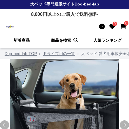
犬ベッド
専門通販サイト
Dog-bed-lab
8,000
円以上のご購入で送料無料
0
0
新着商品
商品を検索
人気ランキング
Dog-bed-lab TOP
›
ドライブ用の一覧
›
犬ベッド 愛犬用車載安全
Previous slide
Ne