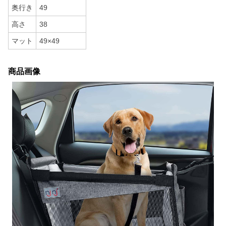
奥行き
49
高さ
38
マット
49×49
商品画像