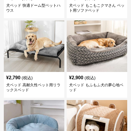
犬ベッド 快適ドーム型ペットハ
犬ベッド もこもこクマさん ペッ
ウス
ト用ソファベッド
¥
2,790
¥
2,900
(税込)
(税込)
犬ベッド 高耐久性ペット用リラ
犬ベッド もふもふ犬の夢心地ベ
ックスベッド
ッド