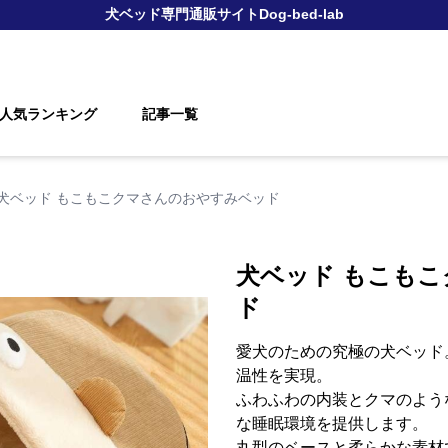
犬ベッド
専門通販サイト
Dog-bed-lab
人気ランキング
記事一覧
犬ベッド もこもこクマさんのおやすみベッド
犬ベッド もこも
ド
愛犬のための究極の犬ベッド
温性を実現。
ふわふわの内装とクマのよう
な睡眠環境を提供します。
丸型のベースと柔らかな素材