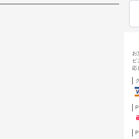
お
ビ
応
P
P