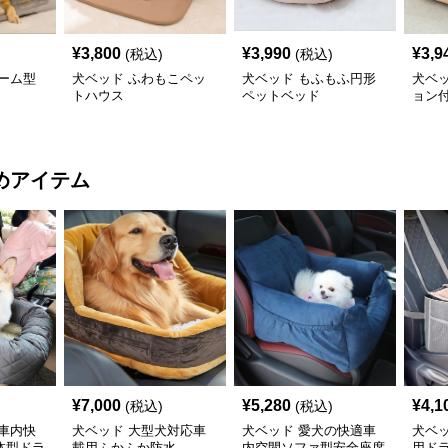
¥
3,800
¥
3,990
¥
3,9
(税込)
(税込)
ーム型
犬ベッド ふわもこペッ
犬ベッド もふもふ円形
犬ベ
トハウス
ペットベッド
ョン
ベッ
めアイテム
¥
7,000
¥
5,280
¥
4,1
(税込)
(税込)
車内快
犬ベッド 大型犬対応車
犬ベッド 愛犬の快適車
犬ベ
体型ドラ
載用ふかふか防水
内空間ソファ型安全座席
用ド