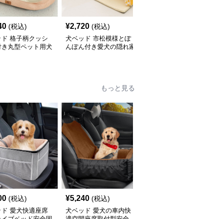
40
¥
2,720
¥
3,020
(税込)
(税込)
(税込)
ッド 格子柄クッシ
犬ベッド 市松模様とぽ
犬ベッド ふわふわ包み
付き丸型ペット用犬
んぽん付き愛犬の隠れ家
込む二通り使える屋根付
ド
ドームハウス
き犬用ハウス ドーム型
もっと見る
00
¥
5,240
¥
6,240
(税込)
(税込)
(税込)
ッド 愛犬快適座席
犬ベッド 愛犬の車内快
犬ベッド 愛犬快適車内
ライブベッド安全固
適空間座席取付型安全
用吊り下げ式ベッド