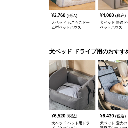
¥
2,760
¥
4,060
(税込)
(税込)
犬ベッド もこもこドー
犬ベッド 快適ド
ム型ペットハウス
ペットハウス
犬ベッド
ドライブ用
のおすす
¥
6,520
¥
6,430
(税込)
(税込)
犬ベッド ペット用ドラ
犬ベッド 愛犬の
イブクッション
適座席シート一