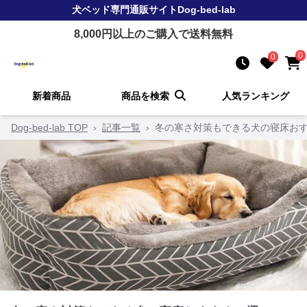
犬ベッド
専門通販サイト
Dog-bed-lab
8,000
円以上のご購入で送料無料
0
0
新着商品
商品を検索
人気ランキング
Dog-bed-lab TOP
›
記事一覧
›
冬の寒さ対策もできる犬の寝床おす