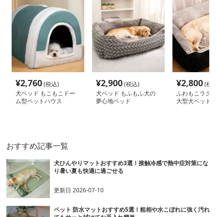
¥
2,760
¥
2,900
¥
2,800
(税込)
(税込)
(税込
犬ベッド もこもこドー
犬ベッド もふもふ犬の
ふわもこラグジ
ム型ペットハウス
夢心地ベッド
大型犬ベッド
おすすめ記事一覧
犬ひんやりマットおすすめ3選！接触冷感で熱中症対策にな
り暑い夏も快適に過ごせる
更新日
2026-07-10
ペット 防水マットおすすめ5選！粗相や水こぼれに強く汚れ