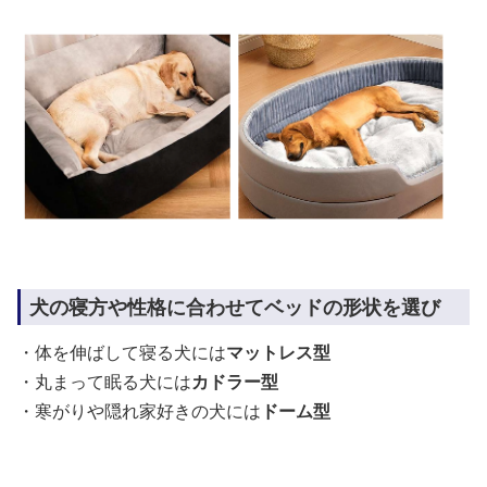
犬の寝方や性格に合わせてベッドの形状を選び
・体を伸ばして寝る犬には
マットレス型
・丸まって眠る犬には
カドラー型
・寒がりや隠れ家好きの犬には
ドーム型