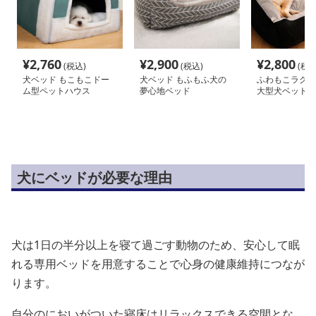
¥
2,760
¥
2,900
¥
2,800
(税込)
(税込)
(税込
犬ベッド もこもこドー
犬ベッド もふもふ犬の
ふわもこラグジ
ム型ペットハウス
夢心地ベッド
大型犬ベッド
犬にベッドが必要な理由
犬は1日の半分以上を寝て過ごす動物のため、安心して眠
れる専用ベッドを用意することで心身の健康維持につなが
ります。
自分のにおいがついた寝床はリラックスできる空間とな