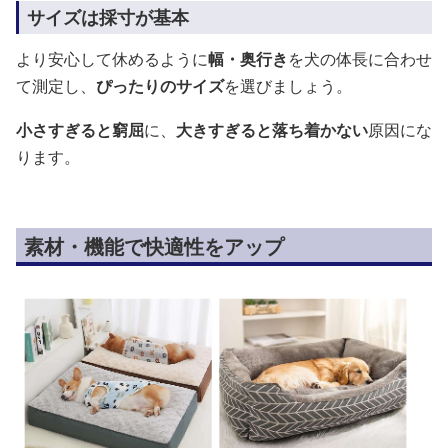
サイズは採寸が基本
より安心して休めるように
幅・奥行き
を犬の体長に合わせ
て測定し、
ぴったりのサイズ
を選びましょう。
小さすぎると窮屈
に、
大きすぎると落ち着かない
原因にな
ります。
素材・機能で快適性をアップ