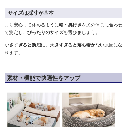
サイズは採寸が基本
より安心して休めるように
幅・奥行き
を犬の体長に合わせ
て測定し、
ぴったりのサイズ
を選びましょう。
小さすぎると窮屈
に、
大きすぎると落ち着かない
原因にな
ります。
素材・機能で快適性をアップ