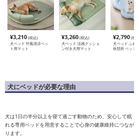
¥
3,210
¥
3,260
¥
2,790
(税込)
(税込)
(税込
犬ベッド 竹風清涼ペッ
犬ベッド 涼感クッショ
犬ベッド ふわ
ト用マット
ン付き犬用マット
休憩所 ペット
マット
犬にベッドが必要な理由
犬は1日の半分以上を寝て過ごす動物のため、安心して眠
れる専用ベッドを用意することで心身の健康維持につなが
ります。