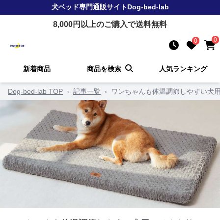
犬ベッド
専門通販サイト
Dog-bed-lab
8,000
円以上のご購入で送料無料
0
0
新着商品
商品を検索
人気ランキング
Dog-bed-lab TOP
›
記事一覧
›
ワンちゃんも体温調節しやすい犬用