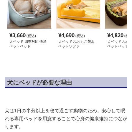
¥
3,660
¥
4,690
¥
4,820
(税込)
(税込)
(税込
犬ベッド 四季対応 快適
犬ベッド ふわもこ贅沢
犬ベッド ふか
ペットベッド
ペットソファ
ペットベッド
犬にベッドが必要な理由
犬は1日の半分以上を寝て過ごす動物のため、安心して眠
れる専用ベッドを用意することで心身の健康維持につなが
ります。