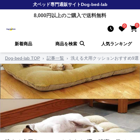
犬ベッド
専門通販サイト
Dog-bed-lab
8,000
円以上のご購入で送料無料
0
0
新着商品
商品を検索
人気ランキング
Dog-bed-lab TOP
›
記事一覧
›
洗える犬用クッションおすすめ9選