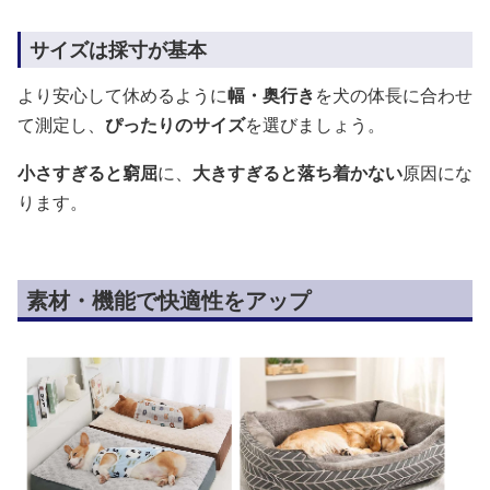
サイズは採寸が基本
より安心して休めるように
幅・奥行き
を犬の体長に合わせ
て測定し、
ぴったりのサイズ
を選びましょう。
小さすぎると窮屈
に、
大きすぎると落ち着かない
原因にな
ります。
素材・機能で快適性をアップ