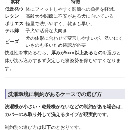
素材
特徴
低反発ウ
体にフィットしやすく関節への負担を軽減。
レタン
高齢犬や関節に不安がある犬に向いている
ポリエス
軽量で洗いやすく、乾きも早い。
テル綿
子犬や活発な犬向き
犬の体形に合わせて変形しやすいが、洗いにく
ビーズ
いものも多いため確認が必要
快適性を求めるなら、
厚みが5cm以上あるもの
を選ぶと
体が沈み込みすぎず安定した寝姿勢を保ちやすくなりま
す。
洗濯環境に制約があるケースでの選び方
洗濯機が小さい・乾燥機がないなどの制約がある場合は、
カバーのみ取り外して洗えるタイプが現実的
です。
制約別の選び方は以下のとおりです。