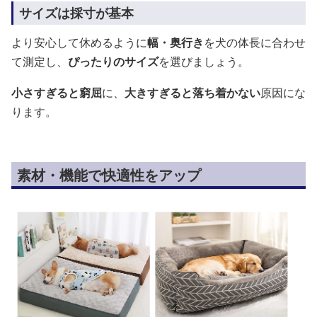
サイズは採寸が基本
より安心して休めるように
幅・奥行き
を犬の体長に合わせ
て測定し、
ぴったりのサイズ
を選びましょう。
小さすぎると窮屈
に、
大きすぎると落ち着かない
原因にな
ります。
素材・機能で快適性をアップ