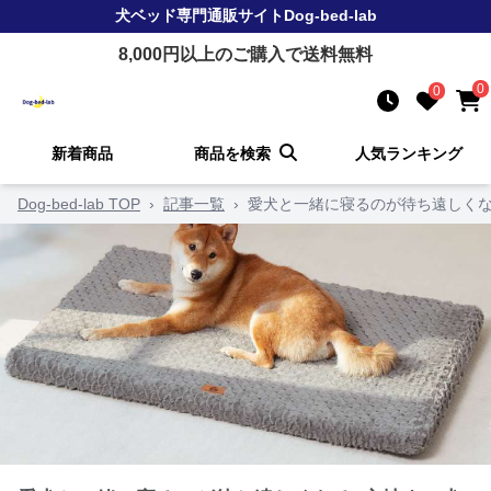
犬ベッド
専門通販サイト
Dog-bed-lab
8,000
円以上のご購入で送料無料
0
0
新着商品
商品を検索
人気ランキング
Dog-bed-lab TOP
›
記事一覧
›
愛犬と一緒に寝るのが待ち遠しくな