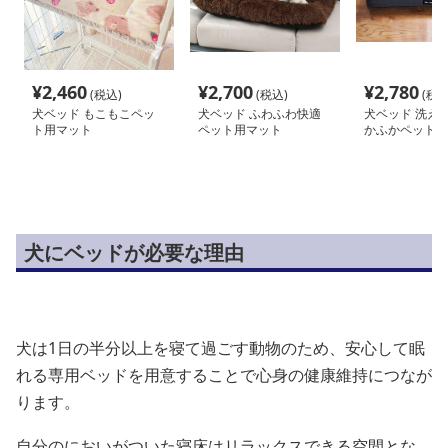
¥
2,460
¥
2,700
¥
2,780
(税込)
(税込)
(税込
犬ベッド もこもこペッ
犬ベッド ふわふわ快適
犬ベッド 洗え
ト用マット
ペット用マット
かふかペット用
犬にベッドが必要な理由
犬は1日の半分以上を寝て過ごす動物のため、安心して眠
れる専用ベッドを用意することで心身の健康維持につなが
ります。
自分のにおいがついた寝床はリラックスできる空間とな