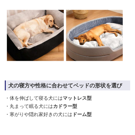
犬の寝方や性格に合わせてベッドの形状を選び
・体を伸ばして寝る犬には
マットレス型
・丸まって眠る犬には
カドラー型
・寒がりや隠れ家好きの犬には
ドーム型