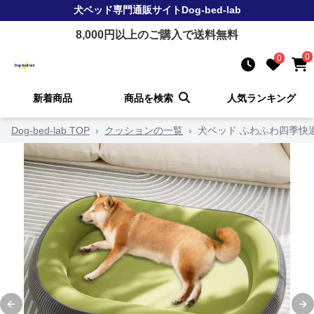
犬ベッド
専門通販サイト
Dog-bed-lab
8,000
円以上のご購入で送料無料
0
0
新着商品
商品を検索
人気ランキング
Dog-bed-lab TOP
›
クッションの一覧
›
犬ベッド ふわふわ四季快
Previous slide
Ne