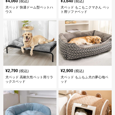
¥
4,060
¥
3,640
(税込)
(税込)
犬ベッド 快適ドーム型ペットハ
犬ベッド もこもこクマさん ペッ
ウス
ト用ソファベッド
¥
2,790
¥
2,900
(税込)
(税込)
犬ベッド 高耐久性ペット用リラ
犬ベッド もふもふ犬の夢心地ベ
ックスベッド
ッド