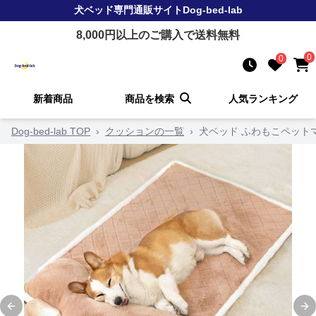
犬ベッド
専門通販サイト
Dog-bed-lab
8,000
円以上のご購入で送料無料
0
0
新着商品
商品を検索
人気ランキング
Dog-bed-lab TOP
›
クッションの一覧
›
犬ベッド ふわもこペット
Previous slide
Ne