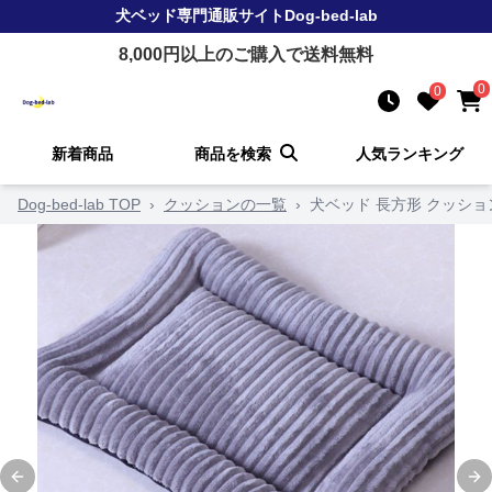
犬ベッド
専門通販サイト
Dog-bed-lab
8,000
円以上のご購入で送料無料
0
0
新着商品
商品を検索
人気ランキング
Dog-bed-lab TOP
›
クッションの一覧
›
犬ベッド 長方形 クッショ
Previous slide
Ne