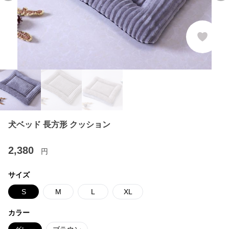
犬ベッド 長方形 クッション
2,380
円
サイズ
S
M
L
XL
カラー