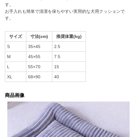
す。
お手入れも簡単で清潔を保ちやすい実用的な犬用クッションで
す。
サイズ
寸法(cm)
推奨体重(kg)
S
35×45
2.5
M
45×55
7.5
L
55×70
15
XL
68×90
40
商品画像