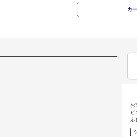
カー
お
ビ
応