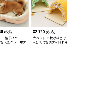
40
¥
2,720
¥
3,020
(税込)
(税込)
(税込)
ッド 格子柄クッシ
犬ベッド 市松模様とぽ
犬ベッド ふわふわ包み
付き丸型ペット用犬
んぽん付き愛犬の隠れ家
込む二通り使える屋根付
ド
ドームハウス
き犬用ハウス ドーム型