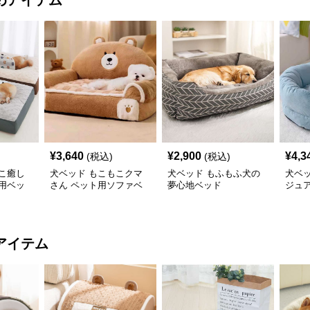
めアイテム
¥
3,640
¥
2,900
¥
4,3
(税込)
(税込)
こ癒し
犬ベッド もこもこクマ
犬ベッド もふもふ犬の
犬ベ
用ベッ
さん ペット用ソファベ
夢心地ベッド
ジュ
ッド
アイテム