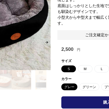
底面はしっかりとした生地で
も馴染むデザインです。
小型犬から中型犬まで幅広く
す。
ご注文確定か
Next slide
2,500
円
サイズ
S
M
L
カラー
グレー
グリーン
ブ
購