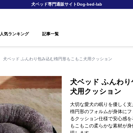
犬ベッド
専門通販サイト
Dog-bed-lab
人気ランキング
記事一覧
›
犬ベッド ふんわり包み込む楕円形もこもこ犬用クッション
犬ベッド ふんわ
犬用クッション
大切な愛犬の眠りを優しく支
楕円形のフォルムが身体にフ
るクッション仕様で安心感を
もこもこの柔らかな素材が身
現します。