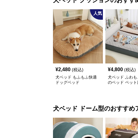
犬ベッド
クッション
のおすす
人気
¥
2,480
¥
4,800
(税込)
(税込)
犬ベッド もふもふ快適
犬ベッド ふわも
ドッグベッド
のベッド ペット
ド
犬ベッド
ドーム型
のおすすめ