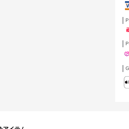
P
P
G