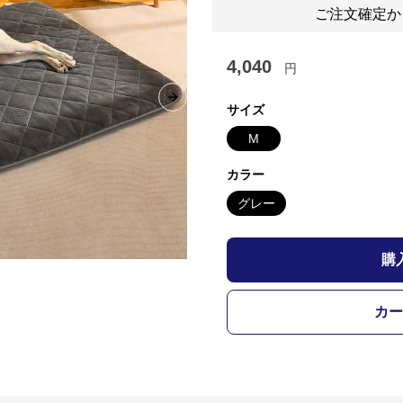
ご注文確定か
4,040
円
Next slide
サイズ
M
カラー
グレー
購
カー