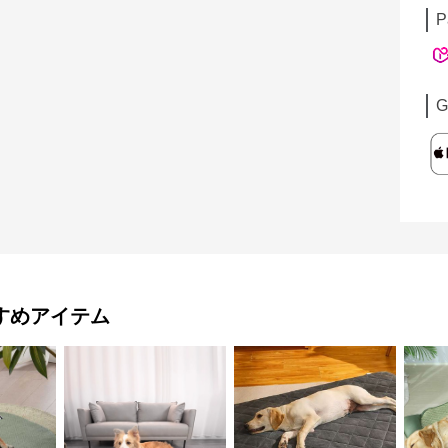
P
G
すめアイテム