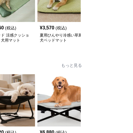
60
¥
3,570
¥
12,780
(税込)
(税込)
(税込)
ッド 涼感クッショ
夏用ひんやり冷感い草風
ふわふわもこもこ丸型犬
き犬用マット
犬ベッドマット
用マットベッド
もっと見る
20
¥
6,880
¥
7,220
(税込)
(税込)
(税込)