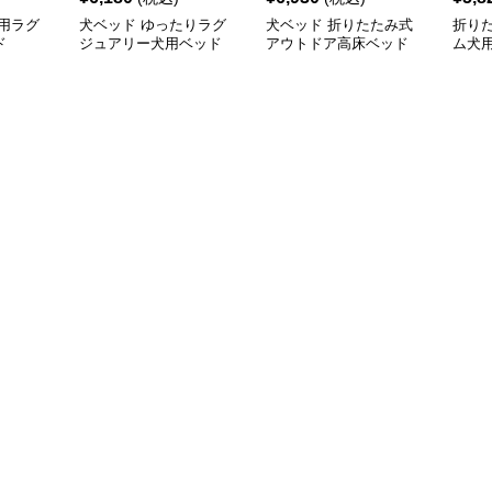
用ラグ
犬ベッド ゆったりラグ
犬ベッド 折りたたみ式
折り
ド
ジュアリー犬用ベッド
アウトドア高床ベッド
ム犬