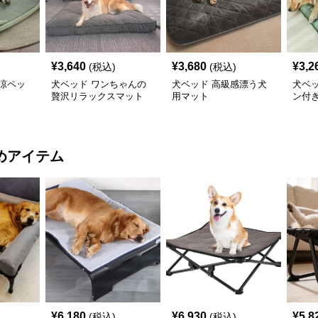
¥
3,640
¥
3,680
¥
3,2
(税込)
(税込)
涼ペッ
犬ベッド ワンちゃんの
犬ベッド 高級感漂う犬
犬ベ
贅沢リラックスマット
用マット
ン付
めアイテム
¥
6,180
¥
6,930
¥
5,8
(税込)
(税込)