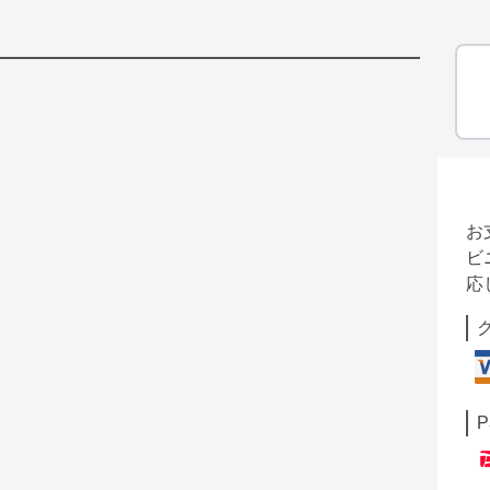
お
ビ
応
P