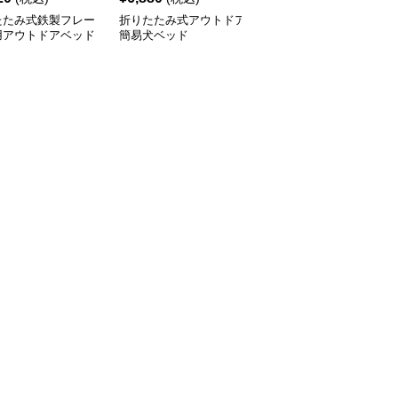
たたみ式鉄製フレー
折りたたみ式アウトドア
犬ベッド 折りたたみ式
用アウトドアベッド
簡易犬ベッド
高床アウトドア