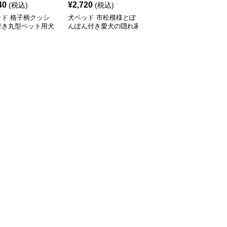
40
¥
2,720
¥
3,020
(税込)
(税込)
(税込)
ッド 格子柄クッシ
犬ベッド 市松模様とぽ
犬ベッド ふわふわ包み
付き丸型ペット用犬
んぽん付き愛犬の隠れ家
込む二通り使える屋根付
ド
ドームハウス
き犬用ハウス ドーム型