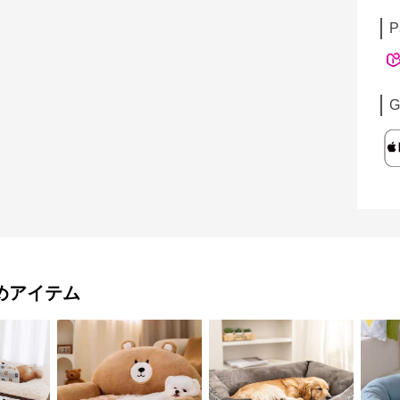
P
G
めアイテム