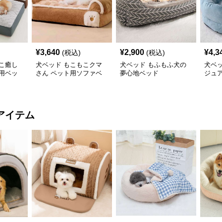
¥
3,640
¥
2,900
¥
4,3
(税込)
(税込)
こ癒し
犬ベッド もこもこクマ
犬ベッド もふもふ犬の
犬ベ
用ベッ
さん ペット用ソファベ
夢心地ベッド
ジュ
ッド
アイテム