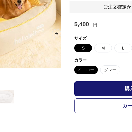
ご注文確定か
5,400
円
Next slide
サイズ
S
M
L
カラー
イエロー
グレー
購
カー