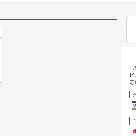
お
ビ
応
P