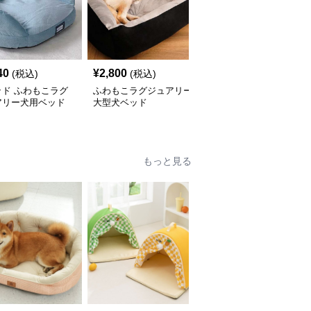
40
¥
2,800
¥
3,990
(税込)
(税込)
(税込)
ッド ふわもこラグ
ふわもこラグジュアリー
犬ベッド ふわもこペッ
アリー犬用ベッド
大型犬ベッド
トベッド
もっと見る