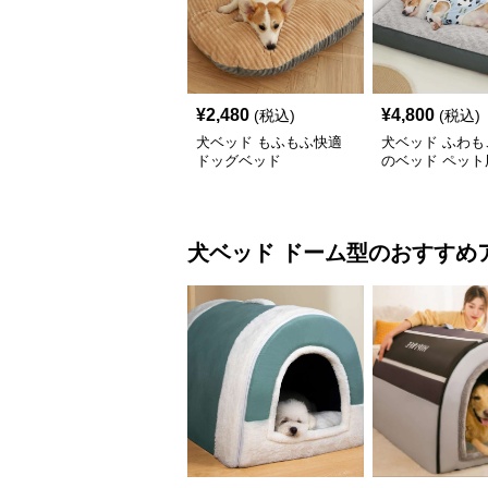
¥
2,480
¥
4,800
(税込)
(税込)
犬ベッド もふもふ快適
犬ベッド ふわも
ドッグベッド
のベッド ペット
ド
犬ベッド
ドーム型
のおすすめ