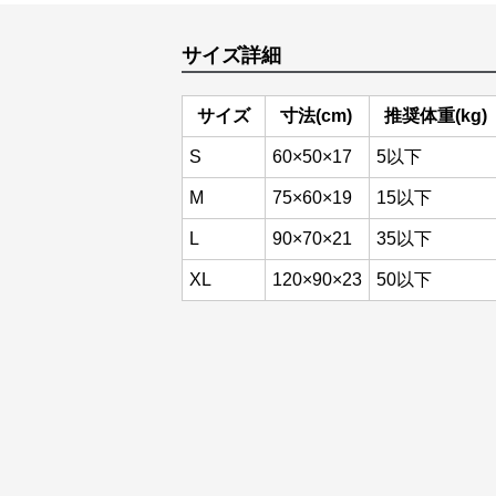
サイズ詳細
サイズ
寸法(cm)
推奨体重(kg)
S
60×50×17
5以下
M
75×60×19
15以下
L
90×70×21
35以下
XL
120×90×23
50以下