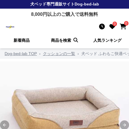
犬ベッド
専門通販サイト
Dog-bed-lab
8,000
円以上のご購入で送料無料
0
0
新着商品
商品を検索
人気ランキング
Dog-bed-lab TOP
›
クッションの一覧
›
犬ベッド ふわもこ快適ペ
Previous slide
Ne