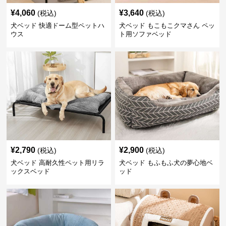
¥
4,060
¥
3,640
(税込)
(税込)
犬ベッド 快適ドーム型ペットハ
犬ベッド もこもこクマさん ペッ
ウス
ト用ソファベッド
¥
2,790
¥
2,900
(税込)
(税込)
犬ベッド 高耐久性ペット用リラ
犬ベッド もふもふ犬の夢心地ベ
ックスベッド
ッド