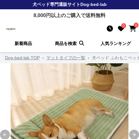
犬ベッド
専門通販サイト
Dog-bed-lab
8,000
円以上のご購入で送料無料
0
0
新着商品
商品を検索
人気ランキング
Dog-bed-lab TOP
›
マットタイプの一覧
›
犬ベッド ふわもこペッ
Previous slide
Ne