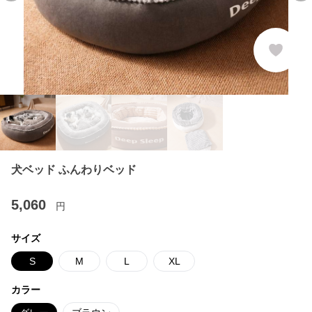
犬ベッド ふんわりベッド
5,060
円
サイズ
S
M
L
XL
カラー