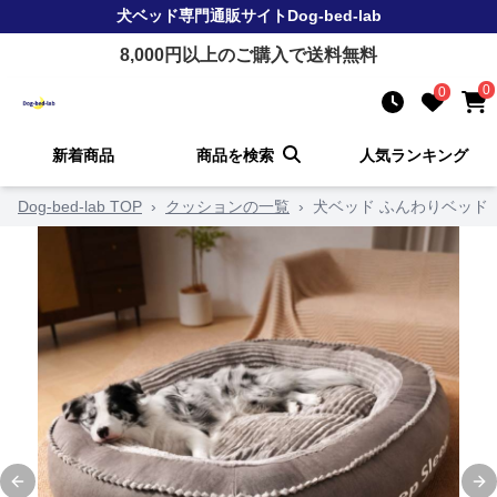
犬ベッド
専門通販サイト
Dog-bed-lab
8,000
円以上のご購入で送料無料
0
0
新着商品
商品を検索
人気ランキング
Dog-bed-lab TOP
›
クッションの一覧
›
犬ベッド ふんわりベッド
Previous slide
Ne