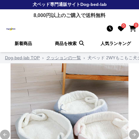
犬ベッド
専門通販サイト
Dog-bed-lab
8,000
円以上のご購入で送料無料
0
0
新着商品
商品を検索
人気ランキング
Dog-bed-lab TOP
›
クッションの一覧
›
犬ベッド 2WYもこもこ
Previous slide
Ne