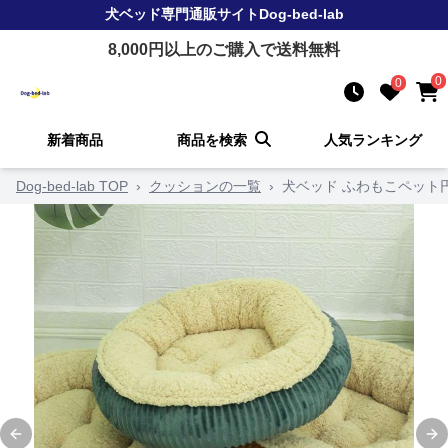
犬ベッド
専門通販サイト
Dog-bed-lab
8,000
円以上のご購入で送料無料
0
0
新着商品
商品を検索
人気ランキング
Dog-bed-lab TOP
›
クッションの一覧
›
犬ベッド ふわもこペット
Previous slide
Ne