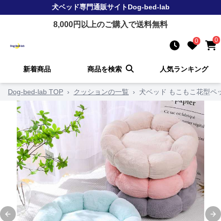
犬ベッド
専門通販サイト
Dog-bed-lab
8,000
円以上のご購入で送料無料
0
0
新着商品
商品を検索
人気ランキング
Dog-bed-lab TOP
›
クッションの一覧
›
犬ベッド もこもこ花型ペ
Previous slide
Ne