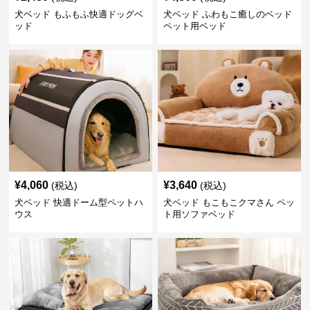
犬ベッド もふもふ快適ドッグベ
犬ベッド ふわもこ癒しのベッド
ッド
ペット用ベッド
¥
4,060
¥
3,640
(税込)
(税込)
犬ベッド 快適ドーム型ペットハ
犬ベッド もこもこクマさん ペッ
ウス
ト用ソファベッド