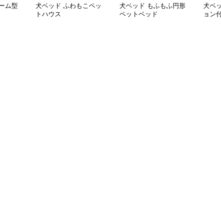
ーム型
犬ベッド ふわもこペッ
犬ベッド もふもふ円形
犬ベ
トハウス
ペットベッド
ョン
ベッ