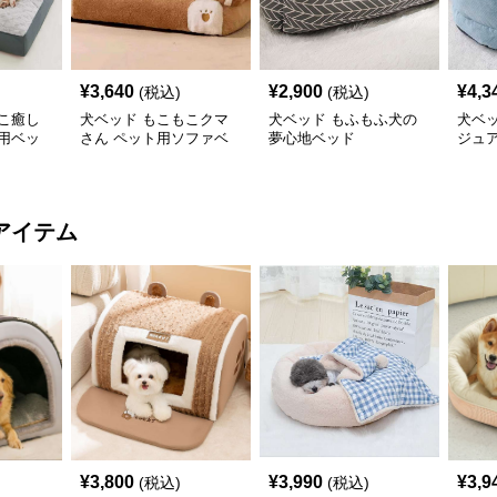
¥
3,640
¥
2,900
¥
4,3
(税込)
(税込)
こ癒し
犬ベッド もこもこクマ
犬ベッド もふもふ犬の
犬ベ
用ベッ
さん ペット用ソファベ
夢心地ベッド
ジュ
ッド
アイテム
¥
3,800
¥
3,990
¥
3,9
(税込)
(税込)