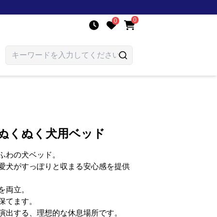
0
0
こぬくぬく犬用ベッド
ふわの犬ベッド。
愛犬がすっぽりと収まる安心感を提供
を両立。
保てます。
演出する、理想的な休息場所です。