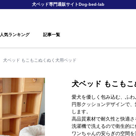
犬ベッド
専門通販サイト
Dog-bed-lab
人気ランキング
記事一覧
›
犬ベッド もこもこぬくぬく犬用ベッド
犬ベッド もこも
愛犬を優しく包み込む、ふわ
円形クッションデザインで、
します。
高品質素材で耐久性と快適さ
洗濯機で洗えるので衛生的に
ワンちゃんの安らぎの空間を