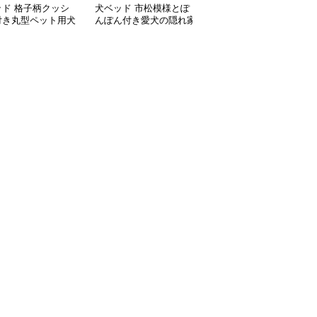
ッド 格子柄クッシ
犬ベッド 市松模様とぽ
犬ベッド ふわふわ包み
付き丸型ペット用犬
んぽん付き愛犬の隠れ家
込む二通り使える屋根付
ド
ドームハウス
き犬用ハウス ドーム型