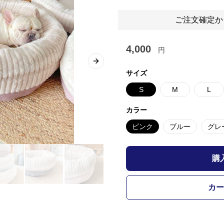
ご注文確定か
4,000
円
Next slide
サイズ
S
M
L
カラー
ピンク
ブルー
グレ
購
カー