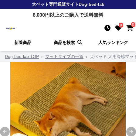
犬ベッド
専門通販サイト
Dog-bed-lab
8,000
円以上のご購入で送料無料
0
0
新着商品
商品を検索
人気ランキング
Dog-bed-lab TOP
›
マットタイプの一覧
›
犬ベッド 犬用冷感マッ
Previous slide
Ne