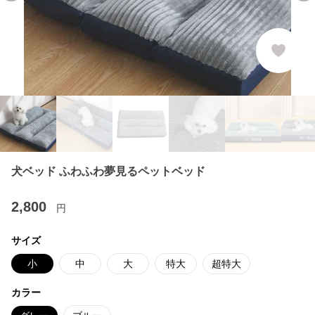
犬ベッド ふわふわ夢見るペットベッド
2,800
円
サイズ
小
中
大
特大
超特大
カラー