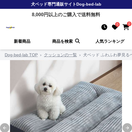
犬ベッド
専門通販サイト
Dog-bed-lab
8,000
円以上のご購入で送料無料
0
0
新着商品
商品を検索
人気ランキング
Dog-bed-lab TOP
›
クッションの一覧
›
犬ベッド ふわふわ夢見る
Previous slide
Ne