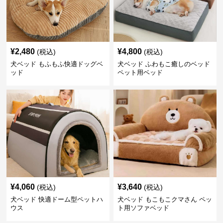
¥
2,480
¥
4,800
(税込)
(税込)
犬ベッド もふもふ快適ドッグベ
犬ベッド ふわもこ癒しのベッド
ッド
ペット用ベッド
¥
4,060
¥
3,640
(税込)
(税込)
犬ベッド 快適ドーム型ペットハ
犬ベッド もこもこクマさん ペッ
ウス
ト用ソファベッド