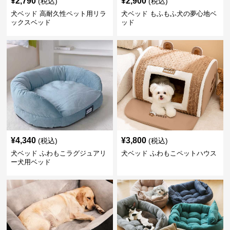
¥
2,790
¥
2,900
(税込)
(税込)
犬ベッド 高耐久性ペット用リラ
犬ベッド もふもふ犬の夢心地ベ
ックスベッド
ッド
¥
4,340
¥
3,800
(税込)
(税込)
犬ベッド ふわもこラグジュアリ
犬ベッド ふわもこペットハウス
ー犬用ベッド