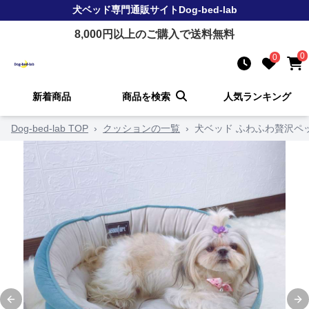
犬ベッド
専門通販サイト
Dog-bed-lab
8,000
円以上のご購入で送料無料
0
0
新着商品
商品を検索
人気ランキング
Dog-bed-lab TOP
›
クッションの一覧
›
犬ベッド ふわふわ贅沢ペ
Previous slide
Ne