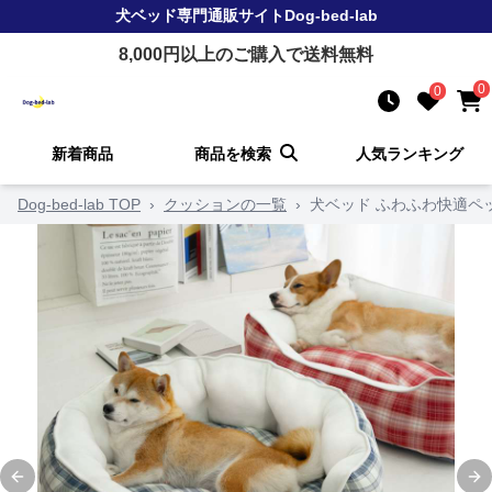
犬ベッド
専門通販サイト
Dog-bed-lab
8,000
円以上のご購入で送料無料
0
0
新着商品
商品を検索
人気ランキング
Dog-bed-lab TOP
›
クッションの一覧
›
犬ベッド ふわふわ快適ペ
Previous slide
Ne