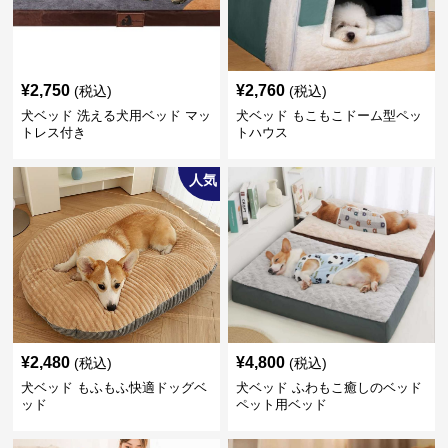
¥
2,750
¥
2,760
(税込)
(税込)
犬ベッド 洗える犬用ベッド マッ
犬ベッド もこもこドーム型ペッ
トレス付き
トハウス
人気
¥
2,480
¥
4,800
(税込)
(税込)
犬ベッド もふもふ快適ドッグベ
犬ベッド ふわもこ癒しのベッド
ッド
ペット用ベッド