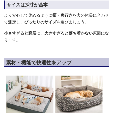
サイズは採寸が基本
より安心して休めるように
幅・奥行き
を犬の体長に合わせ
て測定し、
ぴったりのサイズ
を選びましょう。
小さすぎると窮屈
に、
大きすぎると落ち着かない
原因にな
ります。
素材・機能で快適性をアップ