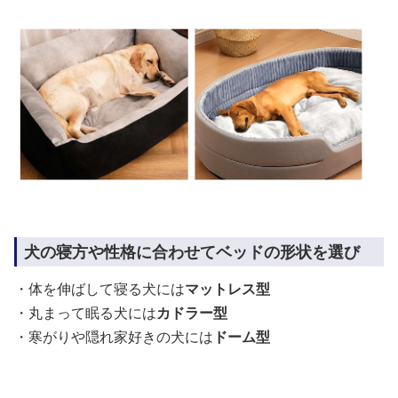
犬の寝方や性格に合わせてベッドの形状を選び
・体を伸ばして寝る犬には
マットレス型
・丸まって眠る犬には
カドラー型
・寒がりや隠れ家好きの犬には
ドーム型