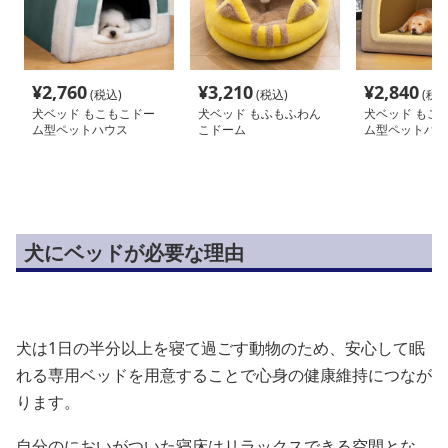
¥
2,760
¥
3,210
¥
2,840
(税込)
(税込)
(税込
犬ベッド もこもこドー
犬ベッド もふもふわん
犬ベッド もこ
ム型ペットハウス
こドーム
ム型ペットハウ
犬にベッドが必要な理由
犬は1日の半分以上を寝て過ごす動物のため、安心して眠
れる専用ベッドを用意することで心身の健康維持につなが
ります。
自分のにおいがついた寝床はリラックスできる空間とな