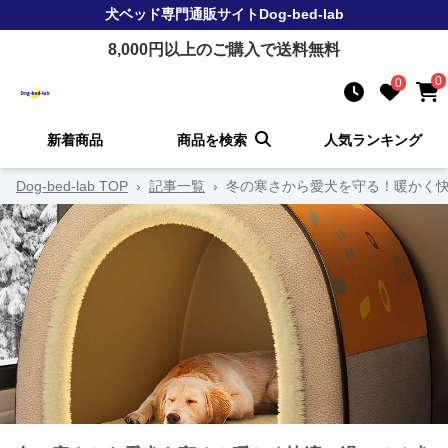
犬ベッド
専門通販サイト
Dog-bed-lab
8,000
円以上のご購入で送料無料
0
0
新着商品
商品を検索
人気ランキング
Dog-bed-lab TOP
›
記事一覧
›
冬の寒さから愛犬を守る！暖かく快