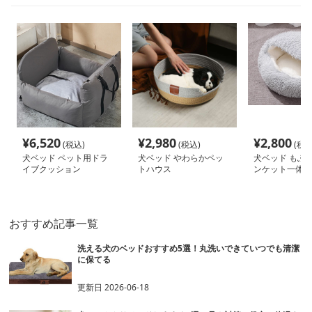
¥
6,520
¥
2,980
¥
2,800
(税込)
(税込)
(税込
犬ベッド ペット用ドラ
犬ベッド やわらかペッ
犬ベッド もふ
イブクッション
トハウス
ンケット一体型
ベッド
おすすめ記事一覧
洗える犬のベッドおすすめ5選！丸洗いできていつでも清潔
に保てる
更新日
2026-06-18