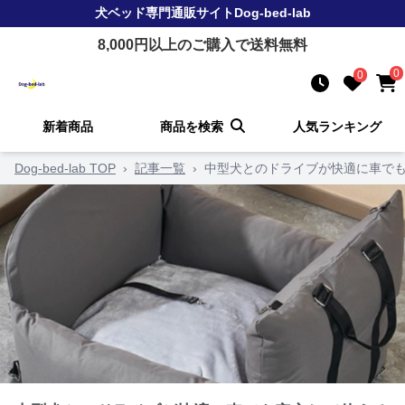
犬ベッド
専門通販サイト
Dog-bed-lab
8,000
円以上のご購入で送料無料
0
0
新着商品
商品を検索
人気ランキング
Dog-bed-lab TOP
›
記事一覧
›
中型犬とのドライブが快適に車でも