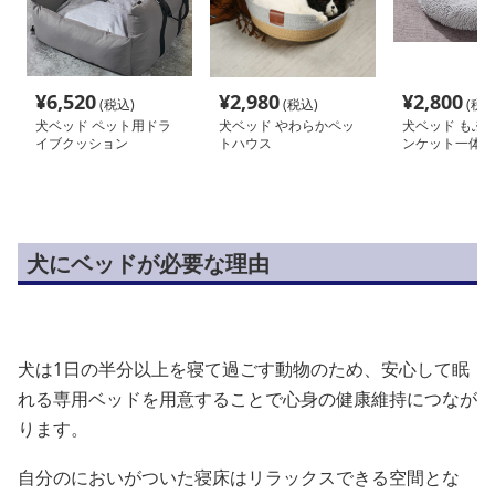
¥
6,520
¥
2,980
¥
2,800
(税込)
(税込)
(税込
犬ベッド ペット用ドラ
犬ベッド やわらかペッ
犬ベッド もふ
イブクッション
トハウス
ンケット一体型
ベッド
犬にベッドが必要な理由
犬は1日の半分以上を寝て過ごす動物のため、安心して眠
れる専用ベッドを用意することで心身の健康維持につなが
ります。
自分のにおいがついた寝床はリラックスできる空間とな