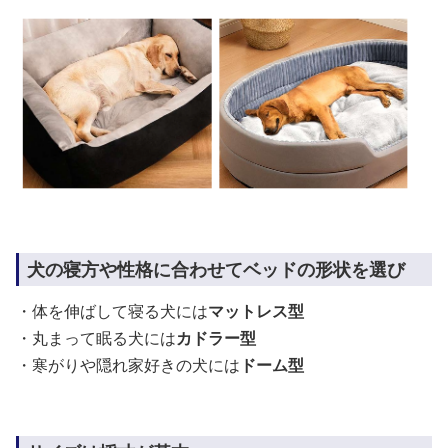
犬の寝方や性格に合わせてベッドの形状を選び
・体を伸ばして寝る犬には
マットレス型
・丸まって眠る犬には
カドラー型
・寒がりや隠れ家好きの犬には
ドーム型