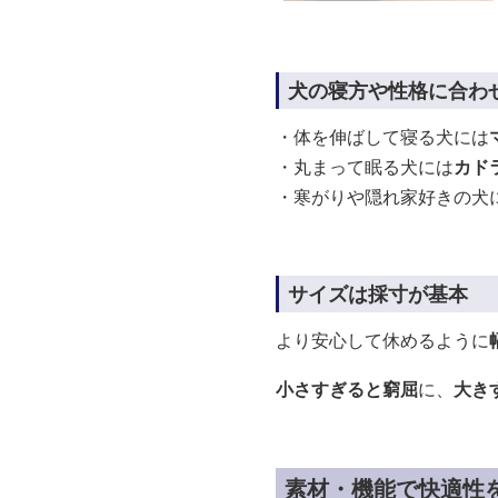
犬の寝方や性格に合わ
・体を伸ばして寝る犬には
・丸まって眠る犬には
カド
・寒がりや隠れ家好きの犬
サイズは採寸が基本
より安心して休めるように
小さすぎると窮屈
に、
大き
素材・機能で快適性