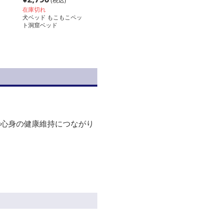
(税込)
在庫切れ
犬ベッド もこもこペッ
ト洞窟ベッド
で心身の健康維持につながり
。