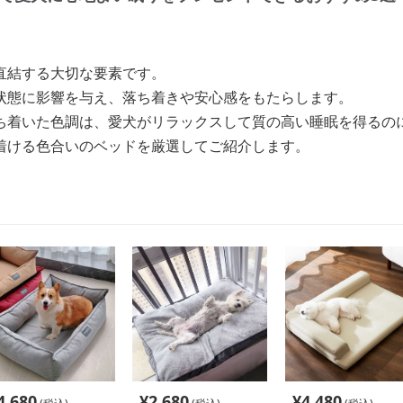
直結する大切な要素です。
状態に影響を与え、落ち着きや安心感をもたらします。
ち着いた色調は、愛犬がリラックスして質の高い睡眠を得るの
着ける色合いのベッドを厳選してご紹介します。
4,680
¥
2,680
¥
4,480