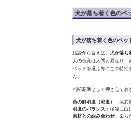
犬が落ち着く色のベ
犬が落ち着く色のベッ
結論から言えば、
犬が落ち
犬の色覚は人間と異なり、
ベッドを選ぶ際にこの特性
ん。
判断基準として押さえてお
色の鮮明度（彩度）
：高彩
明度のバランス
：極端に白
素材との組み合わせ
：柔ら