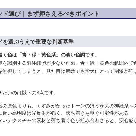
ッド選び｜まず押さえるべきポイント
ドを選ぶうえで重要な判断基準
着く色は「青・緑・黄色系」の淡い色調
です。
赤を識別する錐体細胞が少ないため、青・緑・黄色の範囲内で
を無視してしまうと、見た目は素敵でも愛犬にとって刺激が強
きたいのは以下の3点です。
度の原色よりも、くすみがかったトーンのほうが犬の神経系へ
に近い高明度は光反射が強く、落ち着きを削ぐ可能性がある
かいテクスチャの素材と落ち着く色が組み合わさると、安心感