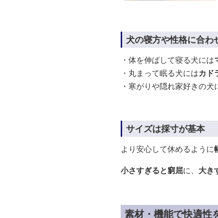
犬の寝方や性格に合わ
・体を伸ばして寝る犬には
・丸まって眠る犬には
カド
・寒がりや隠れ家好きの犬
サイズは採寸が基本
より安心して休めるように
小さすぎると窮屈
に、
大き
素材・機能で快適性