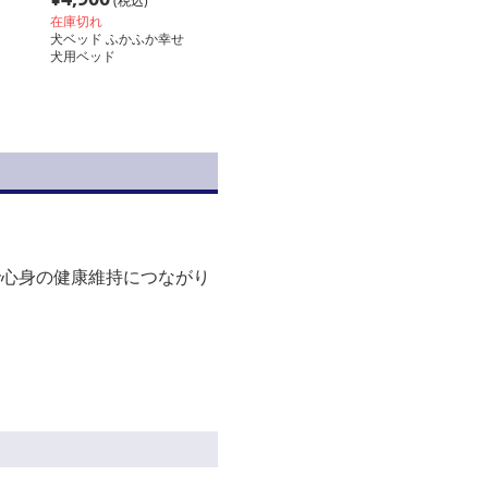
(税込)
在庫切れ
犬ベッド ふかふか幸せ
犬用ベッド
で心身の健康維持につながり
。