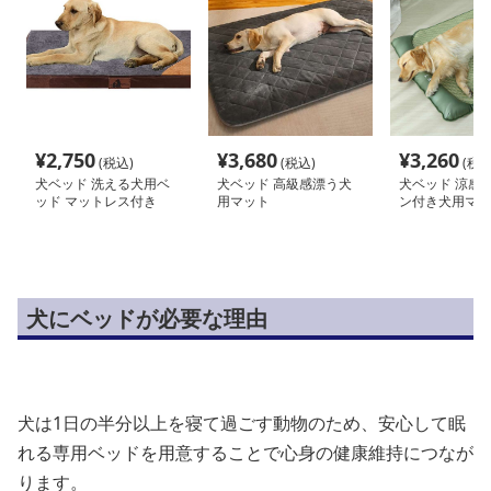
¥
2,750
¥
3,680
¥
3,260
(税込)
(税込)
(税込
犬ベッド 洗える犬用ベ
犬ベッド 高級感漂う犬
犬ベッド 涼感
ッド マットレス付き
用マット
ン付き犬用マッ
犬にベッドが必要な理由
犬は1日の半分以上を寝て過ごす動物のため、安心して眠
れる専用ベッドを用意することで心身の健康維持につなが
ります。