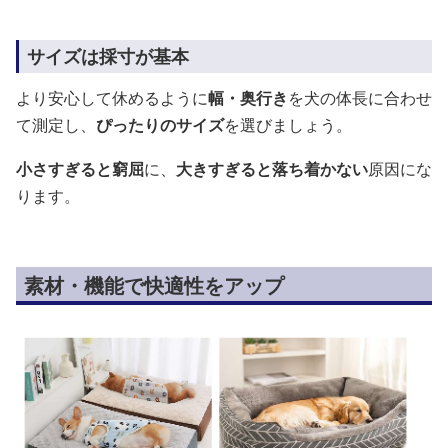
サイズは採寸が基本
より安心して休めるように
幅・奥行き
を犬の体長に合わせ
て測定し、
ぴったりのサイズ
を選びましょう。
小さすぎると窮屈
に、
大きすぎると落ち着かない
原因にな
ります。
素材・機能で快適性をアップ