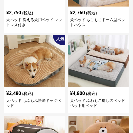
¥
2,750
¥
2,760
(税込)
(税込)
犬ベッド 洗える犬用ベッド マッ
犬ベッド もこもこドーム型ペッ
トレス付き
トハウス
人気
¥
2,480
¥
4,800
(税込)
(税込)
犬ベッド もふもふ快適ドッグベ
犬ベッド ふわもこ癒しのベッド
ッド
ペット用ベッド