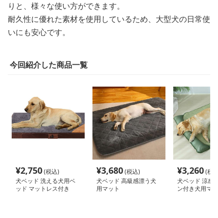
りと、様々な使い方ができます。
耐久性に優れた素材を使用しているため、大型犬の日常使
いにも安心です。
今回紹介した商品一覧
¥
2,750
¥
3,680
¥
3,260
(税込)
(税込)
(税込
犬ベッド 洗える犬用ベ
犬ベッド 高級感漂う犬
犬ベッド 涼感
ッド マットレス付き
用マット
ン付き犬用マッ