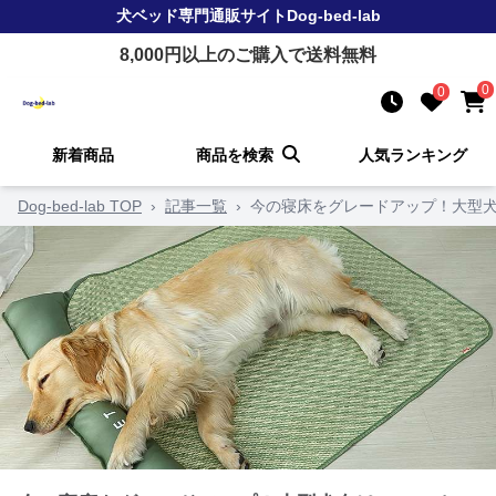
犬ベッド
専門通販サイト
Dog-bed-lab
8,000
円以上のご購入で送料無料
0
0
新着商品
商品を検索
人気ランキング
Dog-bed-lab TOP
›
記事一覧
›
今の寝床をグレードアップ！大型犬