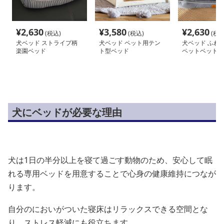
¥
2,630
¥
3,580
¥
2,630
(税込)
(税込)
(税込
犬ベッド ストライプ柄
犬ベッド ペット用テン
犬ベッド ふわ
楽園ベッド
ト型ベッド
ペットベッド
犬にベッドが必要な理由
犬は1日の半分以上を寝て過ごす動物のため、安心して眠
れる専用ベッドを用意することで心身の健康維持につなが
ります。
自分のにおいがついた寝床はリラックスできる空間とな
り、ストレス軽減にも役立ちます。