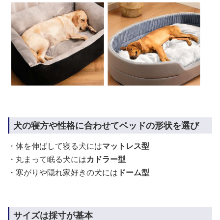
犬の寝方や性格に合わせてベッドの形状を選び
・体を伸ばして寝る犬には
マットレス型
・丸まって眠る犬には
カドラー型
・寒がりや隠れ家好きの犬には
ドーム型
サイズは採寸が基本