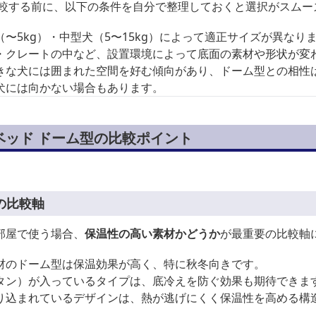
比較する前に、以下の条件を自分で整理しておくと選択がスムー
（〜5kg）・中型犬（5〜15kg）によって適正サイズが異なり
・クレートの中など、設置環境によって底面の素材や形状が変
きな犬には囲まれた空間を好む傾向があり、ドーム型との相性
犬には向かない場合もあります。
ベッド ドーム型の比較ポイント
の比較軸
部屋で使う場合、
保温性の高い素材かどうか
が最重要の比較軸
材のドーム型は保温効果が高く、特に秋冬向きです。
タン）が入っているタイプは、底冷えを防ぐ効果も期待できま
り込まれているデザインは、熱が逃げにくく保温性を高める構