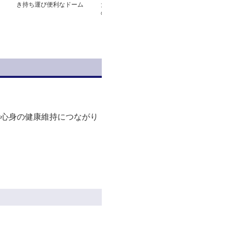
き持ち運び便利なドーム
犬ベッドドーム型 愛犬
型犬ベッド
の隠れ家ふんわり柔らか
ドーム型ハウス
で心身の健康維持につながり
。