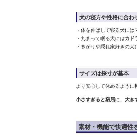
犬の寝方や性格に合わ
・体を伸ばして寝る犬には
・丸まって眠る犬には
カド
・寒がりや隠れ家好きの犬
サイズは採寸が基本
より安心して休めるように
小さすぎると窮屈
に、
大き
素材・機能で快適性