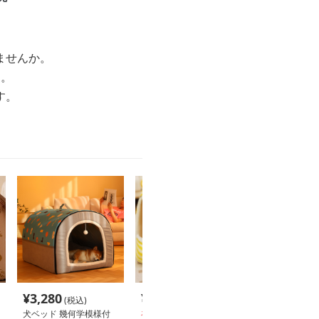
ませんか。
す。
す。
¥
3,280
¥
4,000
(税込)
(税込)
犬ベッド 幾何学模様付
在庫切れ