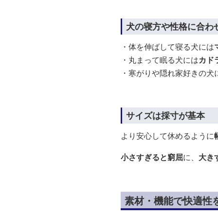
犬の寝方や性格に合わ
・体を伸ばして寝る犬には
・丸まって眠る犬には
カド
・寒がりや隠れ家好きの犬
サイズは採寸が基本
より安心して休めるように
小さすぎると窮屈
に、
大き
素材・機能で快適性