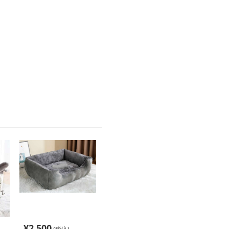
¥
2,500