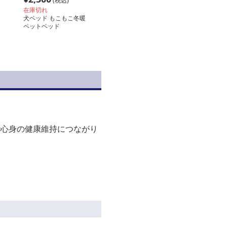
(税込)
在庫切れ
犬ベッド もこもこ冬暖
ペットベッド
で心身の健康維持につながり
。