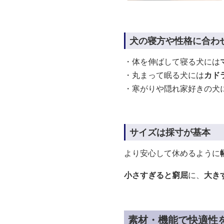
犬の寝方や性格に合わ
・体を伸ばして寝る犬には
・丸まって眠る犬には
カド
・寒がりや隠れ家好きの犬
サイズは採寸が基本
より安心して休めるように
小さすぎると窮屈
に、
大き
素材・機能で快適性