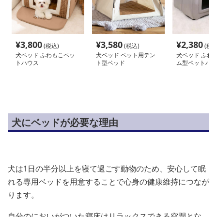
¥
3,800
¥
3,580
¥
2,380
(税込)
(税込)
(税込
犬ベッド ふわもこペッ
犬ベッド ペット用テン
犬ベッド ふわ
トハウス
ト型ベッド
ム型ペットハウ
犬にベッドが必要な理由
犬は1日の半分以上を寝て過ごす動物のため、安心して眠
れる専用ベッドを用意することで心身の健康維持につなが
ります。
自分のにおいがついた寝床はリラックスできる空間とな