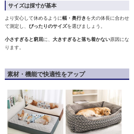
サイズは採寸が基本
より安心して休めるように
幅・奥行き
を犬の体長に合わせ
て測定し、
ぴったりのサイズ
を選びましょう。
小さすぎると窮屈
に、
大きすぎると落ち着かない
原因にな
ります。
素材・機能で快適性をアップ