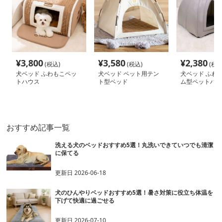
¥
3,800
¥
3,580
¥
2,380
(税込)
(税込)
(税込
犬ベッド ふわもこペッ
犬ベッド ペット用テン
犬ベッド ふわ
トハウス
ト型ベッド
ム型ペットハウ
おすすめ記事一覧
洗える犬のベッドおすすめ5選！丸洗いできていつでも清潔
に保てる
更新日
2026-06-18
犬のひんやりベッドおすすめ5選！暑さ対策に役立ち体温を
下げて快適に過ごせる
更新日
2026-07-10