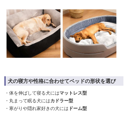
犬の寝方や性格に合わせてベッドの形状を選び
・体を伸ばして寝る犬には
マットレス型
・丸まって眠る犬には
カドラー型
・寒がりや隠れ家好きの犬には
ドーム型