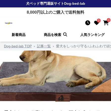
犬ベッド
専門通販サイト
Dog-bed-lab
8,000
円以上のご購入で送料無料
0
0
新着商品
商品を検索
人気ランキング
Dog-bed-lab TOP
›
記事一覧
›
愛犬をしっかり守る♪ふわふわで頑