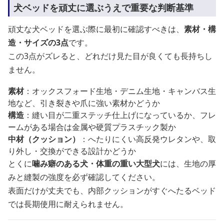
犬ベッドを頑丈に選ぶうえで重要な判断基準
頑丈な犬ベッドを選ぶ際に最初に確認すべきは、
素材・構
造・サイズの3点
です。
この3点がズレると、どれだけ見た目が良くても長持ちし
ません。
素材
：オックスフォード生地・デニム生地・キャンバス生
地など、引き裂きや爪に強い素材かどうか
構造
：縫い目が二重ステッチ仕上げになっているか、フレ
ームがある場合は金属や硬質プラスチック製か
中材（クッション）
：へたりにくい高反発ウレタンや、取
り外し・交換ができる設計かどうか
とくに
噛み癖のある犬・体重の重い大型犬
には、生地の厚
みと縫製の強度を必ず確認してください。
表面だけが丈夫でも、内部クッションがすぐへたるベッド
では長期使用に耐えられません。