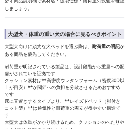
必ず商品説明欄で素材名・縫製仕様・耐荷重の数値を確認
しましょう。
大型犬・体重の重い犬の場合に見るべきポイント
大型犬向けに頑丈な犬ベッドを選ぶ際は、
耐荷重の明記
が
ある商品を優先してください。
耐荷重が明記されている製品は、設計段階から重量への配
慮がされている証拠です
クッション素材は**高密度ウレタンフォーム（密度30D以
上が目安）**が関節への負担を分散させるためおすすめ
です
床に直置きするタイプより、**レイズドベッド（脚付き
コット型）**は通気性と耐荷重の両立が得やすい構造で
す
大型犬は体重がかかり続けるため、クッションのへたりや