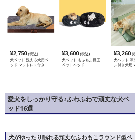
¥
2,750
¥
3,600
¥
3,260
(税込)
(税込)
(税込
犬ベッド 洗える犬用ベ
犬ベッド もふもふ目玉
犬ベッド 涼感
ッド マットレス付き
ペットベッド
ン付き犬用マッ
愛犬をしっかり守る♪ふわふわで頑丈な犬ベ
ッド16選
犬がゆったり眠れる頑丈なふわもこラウンド型ベ