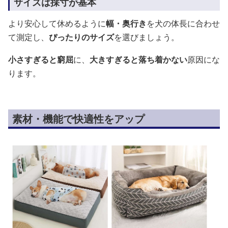
サイズは採寸が基本
より安心して休めるように
幅・奥行き
を犬の体長に合わせ
て測定し、
ぴったりのサイズ
を選びましょう。
小さすぎると窮屈
に、
大きすぎると落ち着かない
原因にな
ります。
素材・機能で快適性をアップ