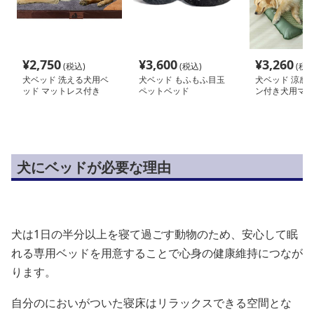
¥
2,750
¥
3,600
¥
3,260
(税込)
(税込)
(税込
犬ベッド 洗える犬用ベ
犬ベッド もふもふ目玉
犬ベッド 涼感
ッド マットレス付き
ペットベッド
ン付き犬用マッ
犬にベッドが必要な理由
犬は1日の半分以上を寝て過ごす動物のため、安心して眠
れる専用ベッドを用意することで心身の健康維持につなが
ります。
自分のにおいがついた寝床はリラックスできる空間とな