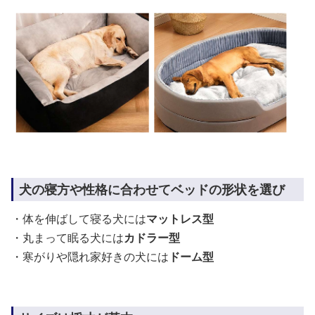
犬の寝方や性格に合わせてベッドの形状を選び
・体を伸ばして寝る犬には
マットレス型
・丸まって眠る犬には
カドラー型
・寒がりや隠れ家好きの犬には
ドーム型