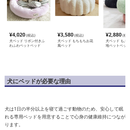
¥
4,020
¥
3,580
¥
2,880
(税込)
(税込)
(税込
犬ベッド リボン付きふ
犬ベッド もちもちお花
犬ベッド もふ
わふわペットベッド
風ベッド
地ペットベッド
犬にベッドが必要な理由
犬は1日の半分以上を寝て過ごす動物のため、安心して眠
れる専用ベッドを用意することで心身の健康維持につなが
ります。