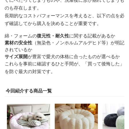
ぐにへたってしまうものや、洗濯後に形が崩れてしまうも
のも存在します。
長期的なコストパフォーマンスを考えると、以下の点を必
ず確認してから購入を決めることが重要です。
綿・フォームの
復元性・耐久性
に関する記載があるか
素材の安全性
（無染色・ノンホルムアルデヒド等）が明記
されているか
サイズ展開
が豊富で愛犬の体格に合ったものが選べるか
これらを事前に確認するひと手間が、「買って後悔した」
を防ぐ最大の対策です。
今回紹介する商品一覧