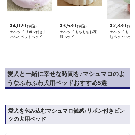
¥
4,020
¥
3,580
¥
2,880
(税込)
(税込)
(税込
犬ベッド リボン付きふ
犬ベッド もちもちお花
犬ベッド もふ
わふわペットベッド
風ベッド
地ペットベッド
愛犬と一緒に幸せな時間を♪マシュマロのよ
うなふわふわ犬用ベッドおすすめ5選
愛犬を包み込むマシュマロ触感♪リボン付きピン
クの犬用ベッド