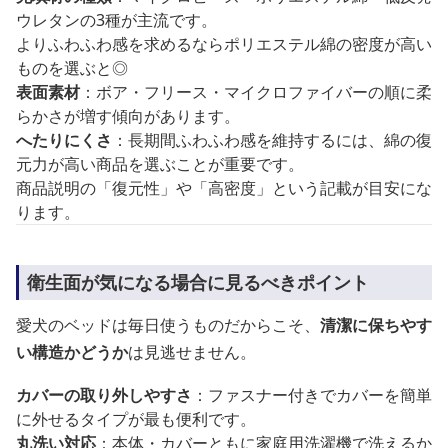
ウレタンの3種が主流です。
よりふわふわ感を求めるならポリエステル綿の密度が高い
ものを選ぶと◎
表面素材
：ボア・フリース・マイクロファイバーの順に柔
らかさが増す傾向があります。
へたりにくさ
：長期間ふわふわ感を維持するには、綿の復
元力が高い商品を選ぶことが重要です。
商品説明の「復元性」や「高密度」という記載が目安にな
ります。
衛生面が気になる場合に見るべきポイント
愛犬のベッドは毎日使うものだからこそ、
清潔に保ちやす
い構造かどうか
は見逃せません。
カバーの取り外しやすさ
：ファスナー付きでカバーを簡単
に外せるタイプが最も便利です。
丸洗い対応
：本体・カバーともに家庭用洗濯機で洗えるか