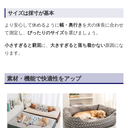
サイズは採寸が基本
より安心して休めるように
幅・奥行き
を犬の体長に合わせ
て測定し、
ぴったりのサイズ
を選びましょう。
小さすぎると窮屈
に、
大きすぎると落ち着かない
原因にな
ります。
素材・機能で快適性をアップ