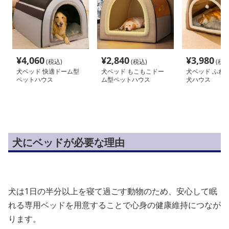
¥
4,060
¥
2,840
¥
3,980
(税込)
(税込)
(税込
犬ベッド 快適ドーム型
犬ベッド もこもこドー
犬ベッド ふわ
ペットハウス
ム型ペットハウス
犬ハウス
犬にベッドが必要な理由
犬は1日の半分以上を寝て過ごす動物のため、安心して眠
れる専用ベッドを用意することで心身の健康維持につなが
ります。