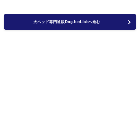
犬ベッド専門通販Dog-bed-labへ進む