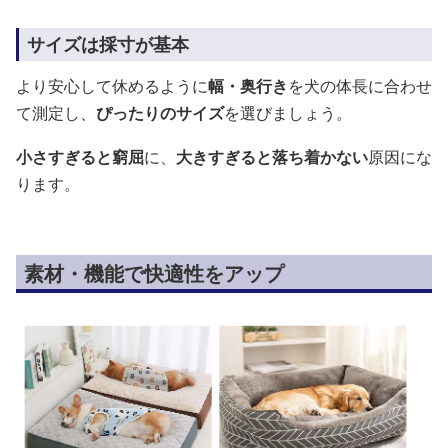
サイズは採寸が基本
より安心して休めるように
幅・奥行き
を犬の体長に合わせ
て測定し、
ぴったりのサイズ
を選びましょう。
小さすぎると窮屈
に、
大きすぎると落ち着かない
原因にな
ります。
素材・機能で快適性をアップ